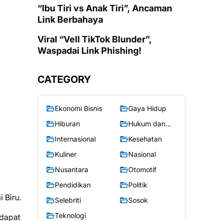
“Ibu Tiri vs Anak Tiri”, Ancaman
Link Berbahaya
Viral “Vell TikTok Blunder”,
Waspadai Link Phishing!
CATEGORY
Ekonomi Bisnis
Gaya Hidup
Hiburan
Hukum dan
Kriminal
Internasional
Kesehatan
Kuliner
Nasional
Nusantara
Otomotif
Pendidikan
Politik
 Biru.
Selebriti
Sosok
Teknologi
 dapat