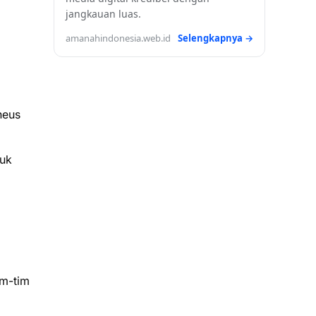
jangkauan luas.
amanahindonesia.web.id
Selengkapnya →
heus
tuk
im-tim