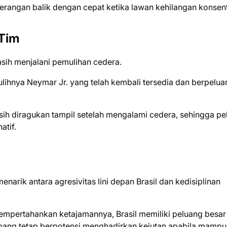
rangan balik dengan cepat ketika lawan kehilangan konsent
 Tim
asih menjalani pemulihan cedera.
lihnya Neymar Jr. yang telah kembali tersedia dan berpelua
ih diragukan tampil setelah mengalami cedera, sehingga pel
atif.
narik antara agresivitas lini depan Brasil dan kedisiplinan
mpertahankan ketajamannya, Brasil memiliki peluang besar
pang tetap berpotensi menghadirkan kejutan apabila mampu