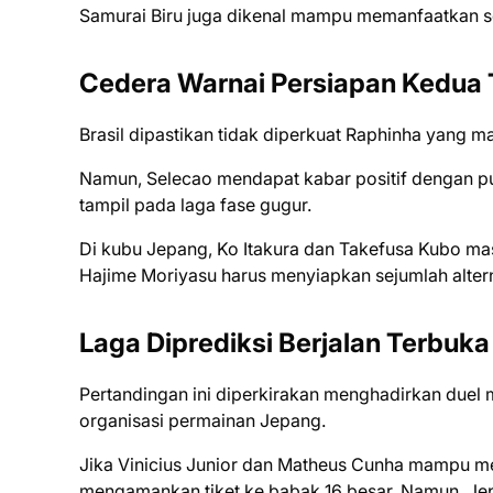
Samurai Biru juga dikenal mampu memanfaatkan se
Cedera Warnai Persiapan Kedua
Brasil dipastikan tidak diperkuat Raphinha yang m
Namun, Selecao mendapat kabar positif dengan pu
tampil pada laga fase gugur.
Di kubu Jepang, Ko Itakura dan Takefusa Kubo mas
Hajime Moriyasu harus menyiapkan sejumlah altern
Laga Diprediksi Berjalan Terbuka
Pertandingan ini diperkirakan menghadirkan duel me
organisasi permainan Jepang.
Jika Vinicius Junior dan Matheus Cunha mampu me
mengamankan tiket ke babak 16 besar. Namun, Je