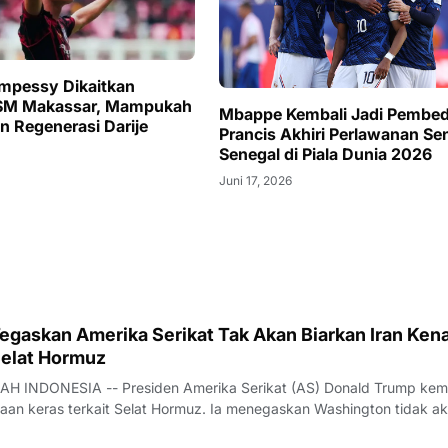
mpessy Dikaitkan
SM Makassar, Mampukah
Mbappe Kembali Jadi Pembed
n Regenerasi Darije
Prancis Akhiri Perlawanan Sen
Senegal di Piala Dunia 2026
Juni 17, 2026
egaskan Amerika Serikat Tak Akan Biarkan Iran Ken
Selat Hormuz
 INDONESIA -- Presiden Amerika Serikat (AS) Donald Trump kem
aan keras terkait Selat Hormuz. Ia menegaskan Washington tidak a
genakan biaya terhadap kapal-kapal yang melintasi jalur pelayaran