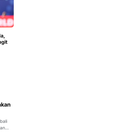
a,
git
akan
bali
kan