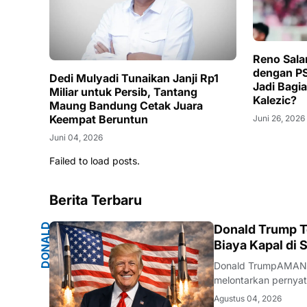
Reno Sala
dengan P
Dedi Mulyadi Tunaikan Janji Rp1
Jadi Bagia
Miliar untuk Persib, Tantang
Kalezic?
Maung Bandung Cetak Juara
Keempat Beruntun
Juni 26, 2026
Juni 04, 2026
Failed to load posts.
Berita Terbaru
D
O
N
A
D
T
R
U
M
Donald Trump T
L
P
Biaya Kapal di 
Donald TrumpAMANAH
melontarkan pernyat
membiarkan Iran men
Agustus 04, 2026