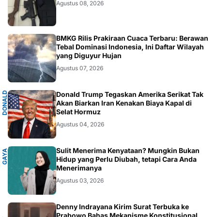
Agustus 08, 2026
NASIONAL
BMKG Rilis Prakiraan Cuaca Terbaru: Berawan
Tebal Dominasi Indonesia, Ini Daftar Wilayah
yang Diguyur Hujan
Agustus 07, 2026
D
O
N
A
D
T
R
U
M
Donald Trump Tegaskan Amerika Serikat Tak
L
P
Akan Biarkan Iran Kenakan Biaya Kapal di
Selat Hormuz
Agustus 04, 2026
P
Sulit Menerima Kenyataan? Mungkin Bukan
G
A
Y
A
H
I
D
U
Hidup yang Perlu Diubah, tetapi Cara Anda
Menerimanya
Agustus 03, 2026
Denny Indrayana Kirim Surat Terbuka ke
Prabowo Bahas Mekanisme Konstitusional