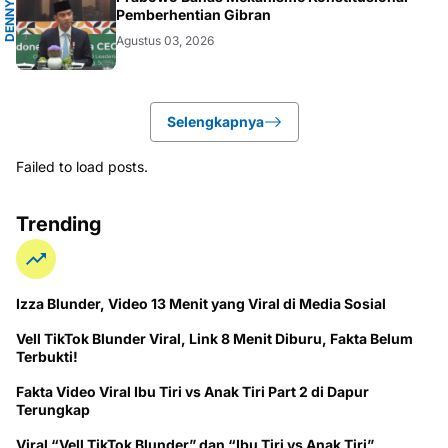
A
D
E
N
N
Y
I
N
D
R
A
Y
A
N
Pemberhentian Gibran
Agustus 03, 2026
Selengkapnya
Failed to load posts.
Trending
Izza Blunder, Video 13 Menit yang Viral di Media Sosial
Vell TikTok Blunder Viral, Link 8 Menit Diburu, Fakta Belum
Terbukti!
Fakta Video Viral Ibu Tiri vs Anak Tiri Part 2 di Dapur
Terungkap
Viral “Vell TikTok Blunder” dan “Ibu Tiri vs Anak Tiri”,