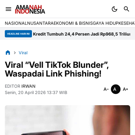
NASIONAL
NUSANTARA
EKONOMI & BISNIS
GAYA HIDUP
KESEHA
tara, Kredit Tumbuh 24,4 Persen Jadi Rp968,5 Triliun
Polisi Bant
HEADLINE HARI INI
Viral
Viral “Vell TikTok Blunder”,
Waspadai Link Phishing!
EDITOR
IRWAN
Senin, 20 April 2026 13:37 WIB