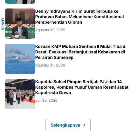
A
Denny Indrayana Kirim Surat Terbuka ke
Prabowo Bahas Mekanisme Konstitusional
D
E
N
N
Y
I
N
D
R
A
Y
A
N
Pemberhentian Gibran
Agustus 03, 2026
NUSANTARA
Korban KMP Mutiara Sentosa II Mulai Tiba di
Darat, Evakuasi Berlanjut usai Kebakaran di
Perairan Sumenep
Agustus 03, 2026
NUSANTARA
Kapolda Sulsel Pimpin Sertijab PJU dan 14
Kapolres, Kombes Yusuf Usman Resmi Jabat
Kapolresta Gowa
Juli 30, 2026
Selengkapnya