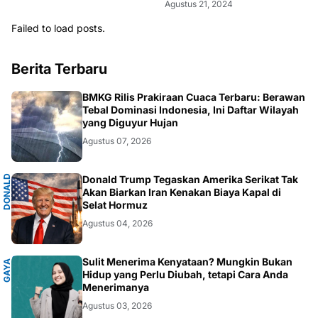
Agustus 21, 2024
Failed to load posts.
Berita Terbaru
NASIONAL
BMKG Rilis Prakiraan Cuaca Terbaru: Berawan
Tebal Dominasi Indonesia, Ini Daftar Wilayah
yang Diguyur Hujan
Agustus 07, 2026
D
O
N
A
D
T
R
U
M
Donald Trump Tegaskan Amerika Serikat Tak
L
P
Akan Biarkan Iran Kenakan Biaya Kapal di
Selat Hormuz
Agustus 04, 2026
P
Sulit Menerima Kenyataan? Mungkin Bukan
G
A
Y
A
H
I
D
U
Hidup yang Perlu Diubah, tetapi Cara Anda
Menerimanya
Agustus 03, 2026