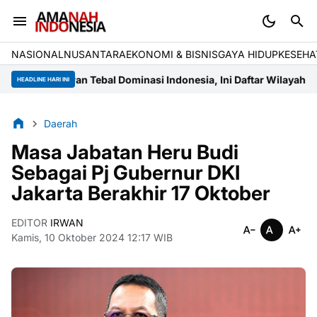
NASIONAL
NUSANTARA
EKONOMI & BISNIS
GAYA HIDUP
KESEHA
Berawan Tebal Dominasi Indonesia, Ini Daftar Wilayah yang Diguy
HEADLINE HARI INI
Daerah
Masa Jabatan Heru Budi
Sebagai Pj Gubernur DKI
Jakarta Berakhir 17 Oktober
EDITOR
IRWAN
Kamis, 10 Oktober 2024 12:17 WIB