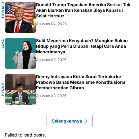
D
O
N
A
D
T
R
U
M
Donald Trump Tegaskan Amerika Serikat Tak
L
P
Akan Biarkan Iran Kenakan Biaya Kapal di
Selat Hormuz
Agustus 04, 2026
P
Sulit Menerima Kenyataan? Mungkin Bukan
G
A
Y
A
H
I
D
U
Hidup yang Perlu Diubah, tetapi Cara Anda
Menerimanya
Agustus 03, 2026
A
Denny Indrayana Kirim Surat Terbuka ke
Prabowo Bahas Mekanisme Konstitusional
D
E
N
N
Y
I
N
D
R
A
Y
A
N
Pemberhentian Gibran
Agustus 03, 2026
Selengkapnya
Failed to load posts.