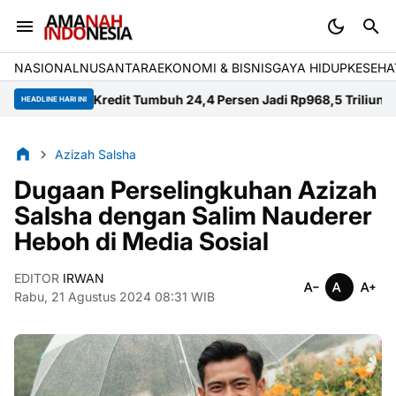
NASIONAL
NUSANTARA
EKONOMI & BISNIS
GAYA HIDUP
KESEHA
ara, Kredit Tumbuh 24,4 Persen Jadi Rp968,5 Triliun
Polisi Bant
HEADLINE HARI INI
Azizah Salsha
Dugaan Perselingkuhan Azizah
Salsha dengan Salim Nauderer
Heboh di Media Sosial
EDITOR
IRWAN
Rabu, 21 Agustus 2024 08:31 WIB