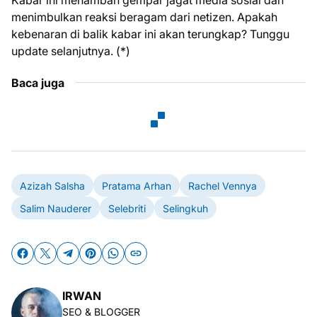
Kabar ini menambah gempar jagat media sosial dan
menimbulkan reaksi beragam dari netizen. Apakah
kebenaran di balik kabar ini akan terungkap? Tunggu
update selanjutnya. (*)
Baca juga
Azizah Salsha
Pratama Arhan
Rachel Vennya
Salim Nauderer
Selebriti
Selingkuh
IRWAN
SEO & BLOGGER