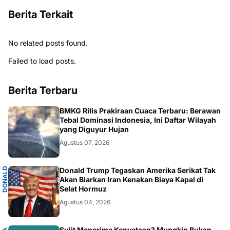
Berita Terkait
No related posts found.
Failed to load posts.
Berita Terbaru
NASIONAL
BMKG Rilis Prakiraan Cuaca Terbaru: Berawan
Tebal Dominasi Indonesia, Ini Daftar Wilayah
yang Diguyur Hujan
Agustus 07, 2026
D
O
N
A
D
T
R
U
M
Donald Trump Tegaskan Amerika Serikat Tak
L
P
Akan Biarkan Iran Kenakan Biaya Kapal di
Selat Hormuz
Agustus 04, 2026
Sulit Menerima Kenyataan? Mungkin Bukan