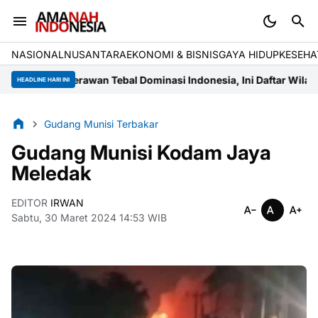
NASIONAL
NUSANTARA
EKONOMI & BISNIS
GAYA HIDUP
KESEHA
baru: Berawan Tebal Dominasi Indonesia, Ini Daftar Wilayah yang
HEADLINE HARI INI
Gudang Munisi Terbakar
Gudang Munisi Kodam Jaya
Meledak
EDITOR
IRWAN
Sabtu, 30 Maret 2024 14:53 WIB