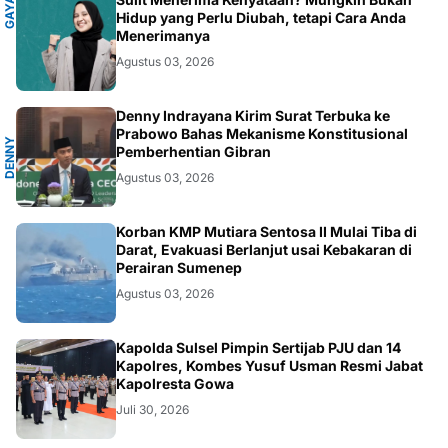
P
G
A
Y
A
H
I
D
U
Hidup yang Perlu Diubah, tetapi Cara Anda
Menerimanya
Agustus 03, 2026
A
Denny Indrayana Kirim Surat Terbuka ke
Prabowo Bahas Mekanisme Konstitusional
D
E
N
N
Y
I
N
D
R
A
Y
A
N
Pemberhentian Gibran
Agustus 03, 2026
NUSANTARA
Korban KMP Mutiara Sentosa II Mulai Tiba di
Darat, Evakuasi Berlanjut usai Kebakaran di
Perairan Sumenep
Agustus 03, 2026
NUSANTARA
Kapolda Sulsel Pimpin Sertijab PJU dan 14
Kapolres, Kombes Yusuf Usman Resmi Jabat
Kapolresta Gowa
Juli 30, 2026