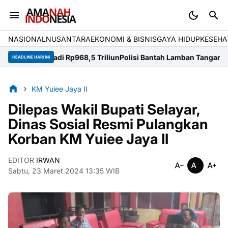
NASIONAL
NUSANTARA
EKONOMI & BISNIS
GAYA HIDUP
KESEHA
en Jadi Rp968,5 Triliun
Polisi Bantah Lamban Tangani Temuan Senj
HEADLINE HARI INI
KM Yuiee Jaya II
Dilepas Wakil Bupati Selayar,
Dinas Sosial Resmi Pulangkan
Korban KM Yuiee Jaya II
EDITOR
IRWAN
Sabtu, 23 Maret 2024 13:35 WIB