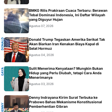
NASIONAL
BMKG Rilis Prakiraan Cuaca Terbaru: Berawan
Tebal Dominasi Indonesia, Ini Daftar Wilayah
yang Diguyur Hujan
Agustus 07, 2026
D
O
N
A
D
T
R
U
M
Donald Trump Tegaskan Amerika Serikat Tak
L
P
Akan Biarkan Iran Kenakan Biaya Kapal di
Selat Hormuz
Agustus 04, 2026
P
Sulit Menerima Kenyataan? Mungkin Bukan
G
A
Y
A
H
I
D
U
Hidup yang Perlu Diubah, tetapi Cara Anda
Menerimanya
Agustus 03, 2026
A
Denny Indrayana Kirim Surat Terbuka ke
Prabowo Bahas Mekanisme Konstitusional
D
E
N
N
Y
I
N
D
R
A
Y
A
N
Pemberhentian Gibran