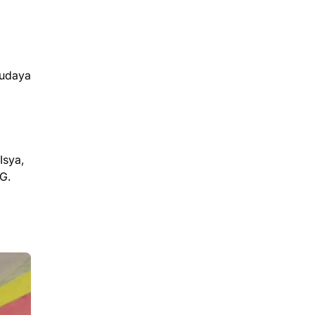
budaya
Isya,
AG.