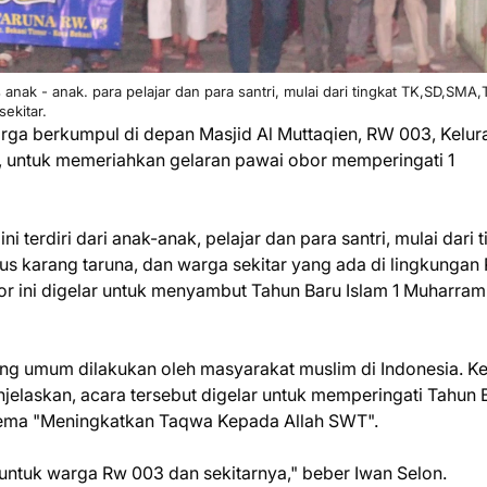
s anak - anak. para pelajar dan para santri, mulai dari tingkat TK,SD,SMA,
ekitar.
a berkumpul di depan Masjid Al Muttaqien, RW 003, Kelur
i, untuk memeriahkan gelaran pawai obor memperingati 1
 terdiri dari anak-anak, pelajar dan para santri, mulai dari t
rus karang taruna, dan warga sekitar yang ada di lingkungan
or ini digelar untuk menyambut Tahun Baru Islam 1 Muharram
yang umum dilakukan oleh masyarakat muslim di Indonesia. K
enjelaskan, acara tersebut digelar untuk memperingati Tahun 
 tema "Meningkatkan Taqwa Kepada Allah SWT".
untuk warga Rw 003 dan sekitarnya," beber Iwan Selon.