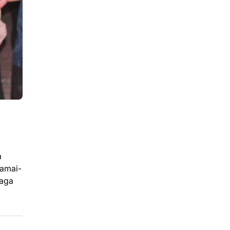
a
ramai-
jaga