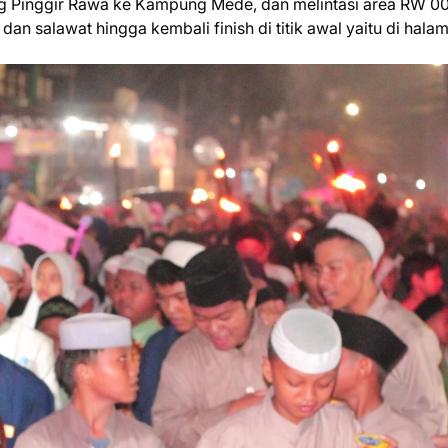
g Pinggir Rawa ke Kampung Mede, dan melintasi area RW 0
 dan salawat hingga kembali finish di titik awal yaitu di hala