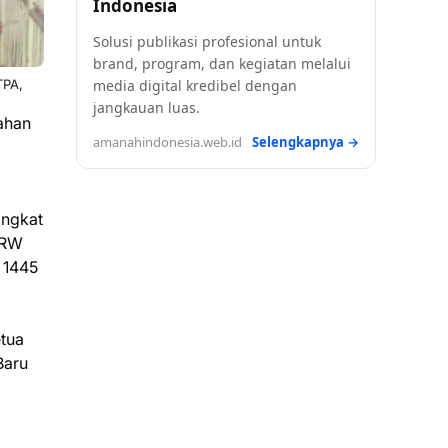
Indonesia
Solusi publikasi profesional untuk
brand, program, dan kegiatan melalui
TPA,
media digital kredibel dengan
jangkauan luas.
ahan
amanahindonesia.web.id
Selengkapnya →
ingkat
 RW
 1445
etua
Baru