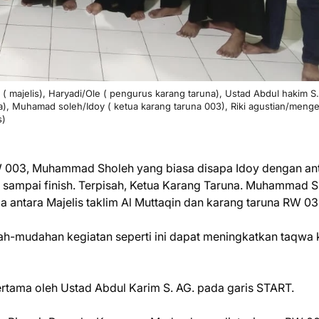
 ( majelis), Haryadi/Ole ( pengurus karang taruna), Ustad Abdul hakim S.
, Muhamad soleh/Idoy ( ketua karang taruna 003), Riki agustian/menge
s)
 RW 003, Muhammad Sholeh yang biasa disapa Idoy dengan an
t sampai finish. Terpisah, Ketua Karang Taruna. Muhammad 
a antara Majelis taklim Al Muttaqin dan karang taruna RW 03
ah-mudahan kegiatan seperti ini dapat meningkatkan taqwa k
rtama oleh Ustad Abdul Karim S. AG. pada garis START.