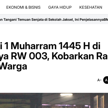
EKONOMI & BISNIS
GAYA HIDUP
KESEHATAN
h Jaksel, Ini Penjelasannya
BMKG Rilis Prakiraan Cuaca Terbaru: B
i 1 Muharram 1445 H di
aya RW 003, Kobarkan R
 Warga