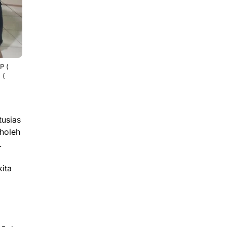
P (
 (
tusias
Sholeh
.
ita