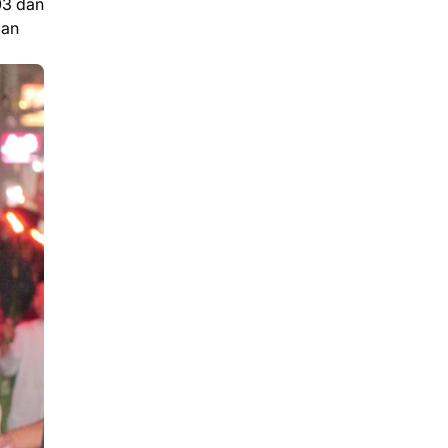
03 dan
man