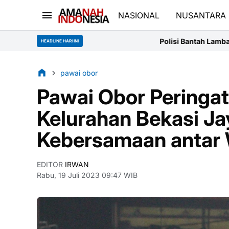
NASIONAL
NUSANTARA
Polisi Bantah Lamban Tangani Temuan Senjata di Sekola
HEADLINE HARI INI
pawai obor
Pawai Obor Peringat
Kelurahan Bekasi J
Kebersamaan antar
EDITOR
IRWAN
Rabu, 19 Juli 2023 09:47 WIB