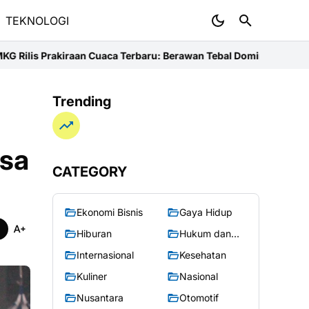
TEKNOLOGI
erawan Tebal Dominasi Indonesia, Ini Daftar Wilayah yang Diguyu
Trending
asa
CATEGORY
Ekonomi Bisnis
Gaya Hidup
Hiburan
Hukum dan
Kriminal
Internasional
Kesehatan
Kuliner
Nasional
Nusantara
Otomotif