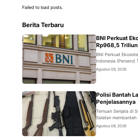
Failed to load posts.
Berita Terbaru
BNI
BNI Perkuat Ek
Rp968,5 Triliun
BNI Perkuat Ekosi
Indonesia (Persero)
usaha di berbagai s
Agustus 09, 2026
menengah, hingga ko
JAKSEL
Polisi Bantah L
Penjelasannya
Temuan Senjata di 
Selatan membantah 
sekolah swasta di J
Agustus 08, 2026
menilai proses pena