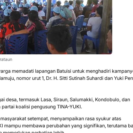
rataun
warga memadati lapangan Batuisi untuk menghadiri kampany
muju, nomor urut 1, Dr. H. Sitti Sutinah Suhardi dan Yuki P
gai desa, termasuk Lasa, Siraun, Salumakki, Kondobulo, dan
a partai koalisi pengusung TINA-YUKI.
 masyarakat setempat, menyampaikan rasa syukur atas
KI mampu membawa perubahan yang signifikan, terutama ba
 memerlukan perhatian lebih.