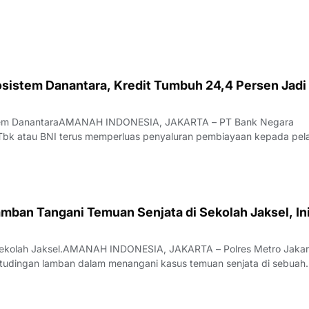
osistem Danantara, Kredit Tumbuh 24,4 Persen Jadi
stem DanantaraAMANAH INDONESIA, JAKARTA – PT Bank Negara
 Tbk atau BNI terus memperluas penyaluran pembiayaan kepada pel
egmen, mulai dari usaha mikro, kecil, dan menengah (UMKM), perus
rporasi.Langkah tersebut sejalan
amban Tangani Temuan Senjata di Sekolah Jaksel, In
Sekolah Jaksel.AMANAH INDONESIA, JAKARTA – Polres Metro Jakar
tudingan lamban dalam menangani kasus temuan senjata di sebuah
akarta Selatan. Pernyataan tersebut disampaikan setelah pihak yaya
nganan perkara oleh aparat pe