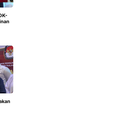
DK-
inan
akan