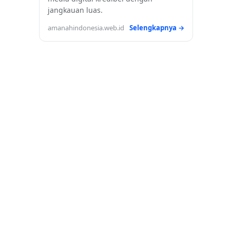
jangkauan luas.
amanahindonesia.web.id
Selengkapnya →