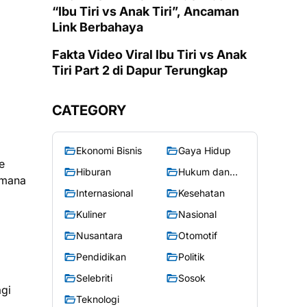
“Ibu Tiri vs Anak Tiri”, Ancaman
Link Berbahaya
Fakta Video Viral Ibu Tiri vs Anak
Tiri Part 2 di Dapur Terungkap
CATEGORY
Ekonomi Bisnis
Gaya Hidup
e
Hiburan
Hukum dan
ermana
Kriminal
Internasional
Kesehatan
Kuliner
Nasional
Nusantara
Otomotif
Pendidikan
Politik
Selebriti
Sosok
gi
Teknologi